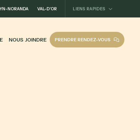
YN-NORANDA
VAL-D’OR
LIENS RAPIDES
E
N
O
U
S
J
O
I
N
D
R
E
PRENDRE RENDEZ-VOUS