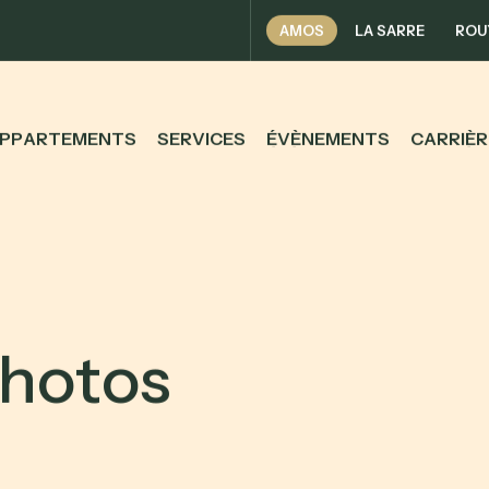
AMOS
LA SARRE
ROU
P
P
A
R
T
E
M
E
N
T
S
S
E
R
V
I
C
E
S
É
V
È
N
E
M
E
N
T
S
C
A
R
R
I
È
R
h
o
t
o
s