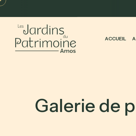
A
C
C
U
E
I
L
A
G
a
l
e
r
i
e
d
e
p